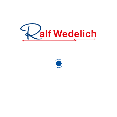
Tor für Ihre Garage wünschen und bieten Ihnen hierfür
vielfältige, attraktive Leistungen. Wenden Sie sich jetzt
an Tortechnik Ralf Wedelich GmbH, wir sind gerne für
Sie da.
Passende Tore für jeden Bedarf finden
Die Bedürfnisse und die Anforderungen auf der Suche
nach einem neuen Garagentor fallen von Anwender zu
Anwender stark verschieden aus. Wir überzeugen Sie
deshalb mit einer attraktiven, umfangreichen Auswahl
unterschiedlicher Tore für jeden Bedarf. So können Sie
sich etwa auf Wunsch für eines der beliebten
Sektionaltore entscheiden. Diese können in den
meisten Garagen ohne Probleme genutzt werden,
bieten einen hohen Anwendungskomfort und lassen